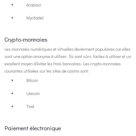
écopayz
Mycitadel
Crypto-monnaies
Les monnaies numériques et virtuelles deviennent populaires car elles
sont une option anonyme à utiliser. Ils sont sûrs, faciles à utiliser et un
excellent moyen d'éviter les frais bancaires. Les crypto-monnaies
courantes utilisées sur les sites de casino sont:
Bitcoin
Litecoin
Tiret
Paiement électronique