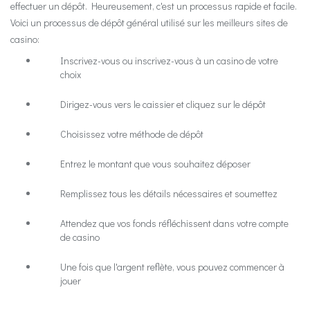
effectuer un dépôt. Heureusement, c'est un processus rapide et facile.
Voici un processus de dépôt général utilisé sur les meilleurs sites de
casino:
Inscrivez-vous ou inscrivez-vous à un casino de votre
choix
Dirigez-vous vers le caissier et cliquez sur le dépôt
Choisissez votre méthode de dépôt
Entrez le montant que vous souhaitez déposer
Remplissez tous les détails nécessaires et soumettez
Attendez que vos fonds réfléchissent dans votre compte
de casino
Une fois que l'argent reflète, vous pouvez commencer à
jouer