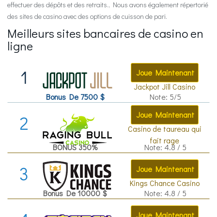
effectuer des dépôts et des retraits., Nous avons également répertorié
des sites de casino avec des options de cuisson de pari.
Meilleurs sites bancaires de casino en
ligne
1
Joue Maintenant
Jackpot Jill Casino
Bonus De 7500 $
Note: 5/5
Joue Maintenant
2
Casino de taureau qui
fait rage
BONUS 350%
Note: 4.8 / 5
3
Joue Maintenant
Kings Chance Casino
Bonus De 10000 $
Note: 4.8 / 5
Joue Maintenant