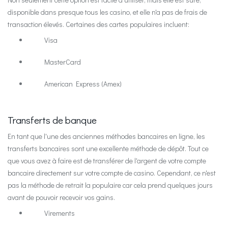
disponible dans presque tous les casino, et elle n'a pas de frais de
transaction élevés. Certaines des cartes populaires incluent:
Visa
MasterCard
American Express (Amex)
Transferts de banque
En tant que l'une des anciennes méthodes bancaires en ligne, les
transferts bancaires sont une excellente méthode de dépôt. Tout ce
que vous avez à faire est de transférer de l'argent de votre compte
bancaire directement sur votre compte de casino. Cependant, ce n'est
pas la méthode de retrait la populaire car cela prend quelques jours
avant de pouvoir recevoir vos gains.
Virements