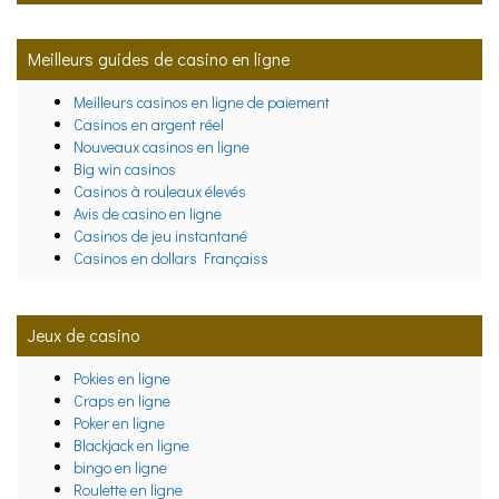
Meilleurs guides de casino en ligne
Meilleurs casinos en ligne de paiement
Casinos en argent réel
Nouveaux casinos en ligne
Big win casinos
Casinos à rouleaux élevés
Avis de casino en ligne
Casinos de jeu instantané
Casinos en dollars Françaiss
Jeux de casino
Pokies en ligne
Craps en ligne
Poker en ligne
Blackjack en ligne
bingo en ligne
Roulette en ligne