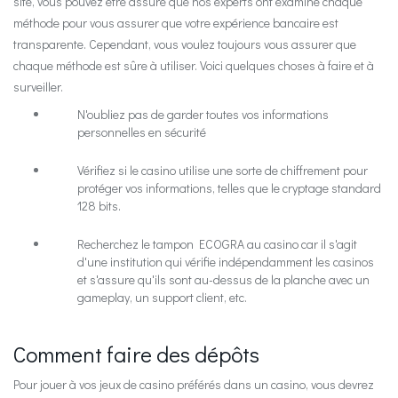
site, vous pouvez être assuré que nos experts ont examiné chaque
méthode pour vous assurer que votre expérience bancaire est
transparente. Cependant, vous voulez toujours vous assurer que
chaque méthode est sûre à utiliser. Voici quelques choses à faire et à
surveiller.
N'oubliez pas de garder toutes vos informations
personnelles en sécurité
Vérifiez si le casino utilise une sorte de chiffrement pour
protéger vos informations, telles que le cryptage standard
128 bits.
Recherchez le tampon ECOGRA au casino car il s'agit
d'une institution qui vérifie indépendamment les casinos
et s'assure qu'ils sont au-dessus de la planche avec un
gameplay, un support client, etc.
Comment faire des dépôts
Pour jouer à vos jeux de casino préférés dans un casino, vous devrez