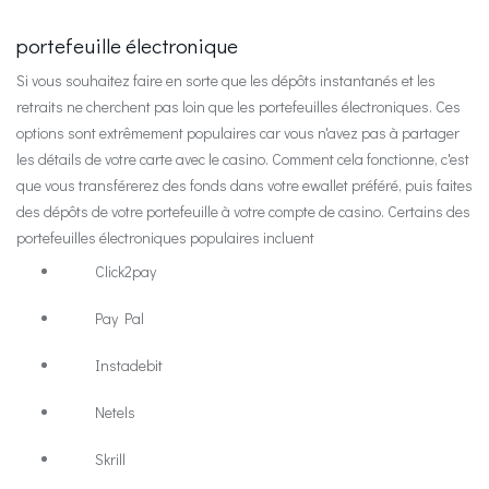
portefeuille électronique
Si vous souhaitez faire en sorte que les dépôts instantanés et les
retraits ne cherchent pas loin que les portefeuilles électroniques. Ces
options sont extrêmement populaires car vous n'avez pas à partager
les détails de votre carte avec le casino. Comment cela fonctionne, c'est
que vous transférerez des fonds dans votre ewallet préféré, puis faites
des dépôts de votre portefeuille à votre compte de casino. Certains des
portefeuilles électroniques populaires incluent
Click2pay
Pay Pal
Instadebit
Netels
Skrill