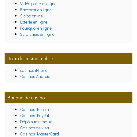
Vidéo poker en ligne
Baccarat en ligne
Sic bo online
Loterie en ligne
Pourquoi en ligne
Scratchies en ligne
Jeux de casino mobile
casinos iPhone
Casinos Android
Banque de casino
Casinos Bitcoin
Casinos PayPal
Dépôts minimaux
Casinos de visa
Casinos MasterCard