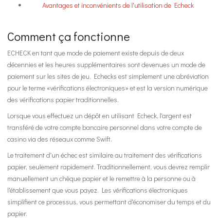
Avantages et inconvénients de l'utilisation de Echeck
Comment ça fonctionne
ECHECK en tant que mode de paiement existe depuis de deux
décennies et les heures supplémentaires sont devenues un mode de
paiement sur les sites de jeu. Echecks est simplement une abréviation
pour le terme «vérifications électroniques» et est la version numérique
des vérifications papier traditionnelles.
Lorsque vous effectuez un dépôt en utilisant Echeck, l'argent est
transféré de votre compte bancaire personnel dans votre compte de
casino via des réseaux comme Swift.
Le traitement d'un échec est similaire au traitement des vérifications
papier, seulement rapidement. Traditionnellement, vous devrez remplir
manuellement un chèque papier et le remettre à la personne ou à
l'établissement que vous payez. Les vérifications électroniques
simplifient ce processus, vous permettant d'économiser du temps et du
papier.