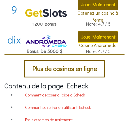
Joue Maintenant
9
Obtenez un casino à
fente
1200 Bonus
Note: 4.7 / 5
dix
Joue Maintenant
Casino Andromeda
Bonus De 5000 $
Note: 4.7 / 5
Plus de casinos en ligne
Contenu de la page Echeck
Comment déposer à l'aide d'Echeck
Comment se retirer en utilisant Echeck
Frais et temps de traitement