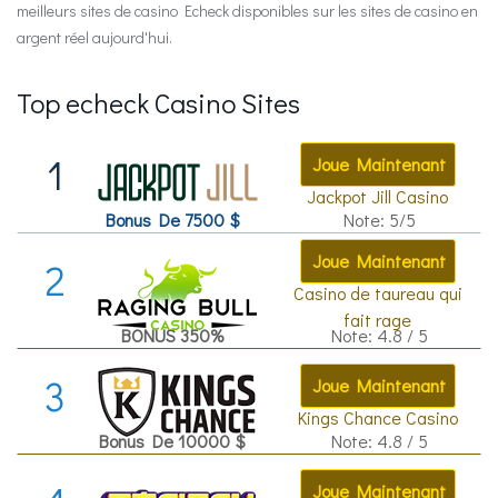
meilleurs sites de casino Echeck disponibles sur les sites de casino en
argent réel aujourd'hui.
Top echeck Casino Sites
1
Joue Maintenant
Jackpot Jill Casino
Bonus De 7500 $
Note: 5/5
Joue Maintenant
2
Casino de taureau qui
fait rage
BONUS 350%
Note: 4.8 / 5
3
Joue Maintenant
Kings Chance Casino
Bonus De 10000 $
Note: 4.8 / 5
Joue Maintenant