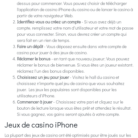
dessus pour commencer. Vous pouvez choisir de télécharger
l'application de casino iPhone du casino ou de lancer le casino à
partir de votre navigateur Web.
Identifiez-vous ou créez un compte
- Si vous avez déjà un
compte, remplissez votre nom d'utilisateur et votre mot de passe
pour vous connecter. Sinon, vous devrez créer un compte qui
sera fait en un rien de temps.
Faire un dépôt
- Vous déposez ensuite dans votre compte de
casino pour jouer à des jeux de casino.
Réclamer le bonus
- en tant que nouveau joueur; Vous pouvez
réclamer le bonus de bienvenue. Si vous êtes un joueur existant,
réclamez l'un des bonus disponibles.
Choisissez un jeu pour jouer
- Visitez le hall du casino et
choisissez n'importe quel jeu de casino que vous souhaitez
jouer. Les jeux les populaires sont disponibles pour les
utilisateurs d'iPhone.
Commencer à jouer
- Choisissez votre pari et cliquez sur le
bouton de lecture lorsque vous êtes prêt et attendez le résultat.
Si vous gagnez, vos gains seront ajoutés à votre compte.
Jeux de casino iPhone
La plupart des jeux de casino ont été optimisés pour être joués sur les