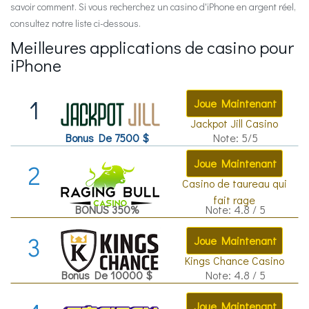
savoir comment. Si vous recherchez un casino d'iPhone en argent réel,
consultez notre liste ci-dessous.
Meilleures applications de casino pour
iPhone
1
Joue Maintenant
Jackpot Jill Casino
Bonus De 7500 $
Note: 5/5
Joue Maintenant
2
Casino de taureau qui
fait rage
BONUS 350%
Note: 4.8 / 5
3
Joue Maintenant
Kings Chance Casino
Bonus De 10000 $
Note: 4.8 / 5
Joue Maintenant