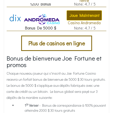
fente
1200 Bonus
Note: 4.7 / 5
dix
Joue Maintenant
Casino Andromeda
Bonus De 5000 $
Note: 4.7 / 5
Plus de casinos en ligne
Bonus de bienvenue Joe Fortune et
promos
Chaque nouveau joueur qui s'inscrit au Joe Fortune Casino
recevra un forfait bonus de bienvenue de 5000 $ 30 tours gratuits.
Le bonus de 5000 $ s'applique aux dépôts fabriqués avec une
carte de crédit ou un bitcoin. Le bonus global sera payé sur 3
dépôts de la manière suivante:
St
1
Verser
- Bonus de correspondance à 100% pouvant
atteindre 2000 $ 30 tours gratuits