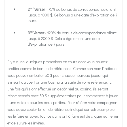
nd
2
Verser
- 75% de bonus de correspondance allant
jusqu'à 1000 $. Ce bonus a une date d'expiration de 7
jours.
rd
3
Verser
- 120% de bonus de correspondance allant
jusqu'à 2000 $. Cela a également une date
d'expiration de 7 jours.
Il y a aussi quelques promotions en cours dont vous pouvez
profiter comme le bonus de références. Comme son nom l'indique,
vous pouvez emballer 50 $ pour chaque nouveau joueur qui
s'inscrit au Joe Fortune Casino à la suite de votre référence. Et,
une fois qu'ils ont effectué un dépôt réel au casino, ils seront
récompensés avec 50 $ supplémentaires pour commencer à jouer
- une victoire pour les deux parties. Pour référer votre compagnon,
vous devez copier le lien de référence indiqué sur votre compte et
les le faire envoyer. Tout ce qu'ils ont à faire est de cliquer sur le lien
et de suivre les invites.