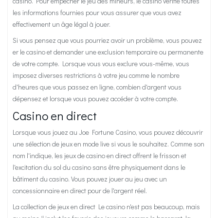
casino. Pour empêcher le jeu des mineurs, le casino vérifie toutes
les informations fournies pour vous assurer que vous avez
effectivement un âge légal à jouer.
Si vous pensez que vous pourriez avoir un problème, vous pouvez
er le casino et demander une exclusion temporaire ou permanente
de votre compte. Lorsque vous vous exclure vous-même, vous
imposez diverses restrictions à votre jeu comme le nombre
d'heures que vous passez en ligne, combien d'argent vous
dépensez et lorsque vous pouvez accéder à votre compte.
Casino en direct
Lorsque vous jouez au Joe Fortune Casino, vous pouvez découvrir
une sélection de jeux en mode live si vous le souhaitez. Comme son
nom l'indique, les jeux de casino en direct offrent le frisson et
l'excitation du sol du casino sans être physiquement dans le
bâtiment du casino. Vous pouvez jouer au jeu avec un
concessionnaire en direct pour de l'argent réel.
La collection de jeux en direct Le casino n'est pas beaucoup, mais