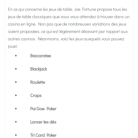
En ce qui concerne les jeux de table, Joe Fortune propose tous les
jeux de table classiques que vous vous attendez à trouver dans un
casino en ligne. Non pas que de nombreuses variations des jeux
soient proposées, ce qui est légèrement décevant par rapport aux
autres casinos. Néanmoins, voici les jeux auxquels vous pouvez
jouer.
Baccaratee
Blackjack
Roulette
Craps
Pai Gow Poker
Lancer les dés
Tri Card Poker