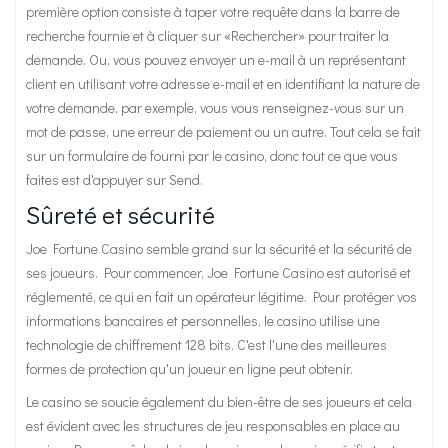
première option consiste à taper votre requête dans la barre de
recherche fournie et à cliquer sur «Rechercher» pour traiter la
demande. Ou, vous pouvez envoyer un e-mail à un représentant
client en utilisant votre adresse e-mail et en identifiant la nature de
votre demande, par exemple, vous vous renseignez-vous sur un
mot de passe, une erreur de paiement ou un autre. Tout cela se fait
sur un formulaire de fourni par le casino, donc tout ce que vous
faites est d'appuyer sur Send.
Sûreté et sécurité
Joe Fortune Casino semble grand sur la sécurité et la sécurité de
ses joueurs. Pour commencer, Joe Fortune Casino est autorisé et
réglementé, ce qui en fait un opérateur légitime. Pour protéger vos
informations bancaires et personnelles, le casino utilise une
technologie de chiffrement 128 bits. C'est l'une des meilleures
formes de protection qu'un joueur en ligne peut obtenir.
Le casino se soucie également du bien-être de ses joueurs et cela
est évident avec les structures de jeu responsables en place au