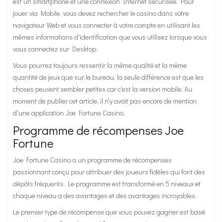
est un smartphone et une connexion Internet sécurisée. Pour
jouer via Mobile, vous devez rechercher le casino dans votre
navigateur Web et vous connecter à votre compte en utilisant les
mêmes informations d'identification que vous utilisez lorsque vous
vous connectez sur Desktop.
Vous pourrez toujours ressentir la même qualité et la même
quantité de jeux que sur le bureau, la seule différence est que les
choses peuvent sembler petites car c'est la version mobile. Au
moment de publier cet article, il n'y avait pas encore de mention
d'une application Joe Fortune Casino.
Programme de récompenses Joe
Fortune
Joe Fortune Casino a un programme de récompenses
passionnant conçu pour attribuer des joueurs fidèles qui font des
dépôts fréquents. Le programme est transformé en 5 niveaux et
chaque niveau a des avantages et des avantages incroyables.
Le premier type de récompense que vous pouvez gagner est basé