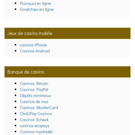
Pourquoi en ligne
Scratchies en ligne
Jeux de casino mobile
casinos iPhone
Casinos Android
Banque de casino
Casinos Bitcoin
Casinos PayPal
Dépôts minimaux
Casinos de visa
Casinos MasterCard
Click2Pay Casinos
Casinos Echeck
casinos ecopayz
Casinos mycitadel