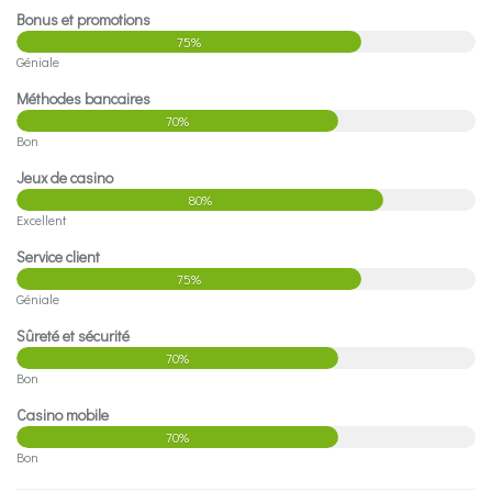
Bonus et promotions
75%
Géniale
Méthodes bancaires
70%
Bon
Jeux de casino
80%
Excellent
Service client
75%
Géniale
Sûreté et sécurité
70%
Bon
Casino mobile
70%
Bon