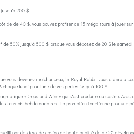
 jusqu'à 200 $.
ôt de de 40 $, vous pouvez profiter de 15 méga tours à jouer sur
sif de 50% jusqu'à 500 $ lorsque vous déposez de 20 $ le samedi 
 que vous devenez malchanceux, le Royal Rabbit vous aidera à cou
chaque lundi pour l'une de vos pertes jusqu'à 100 $.
pragmatique «Drops and Wins» qui s'est produite au casino. Avec 
 des tournois hebdomadaires. La promotion fonctionne pour une p
ccueilli par des jeux de casino de haute qualité de de 20 dévelop