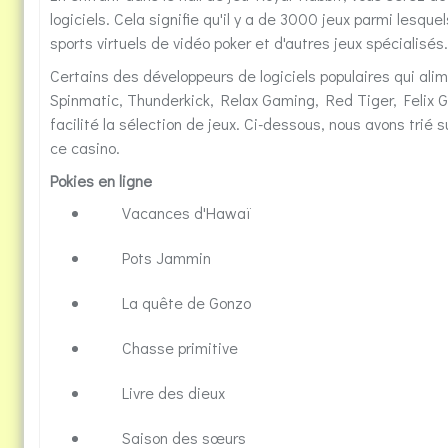
logiciels. Cela signifie qu'il y a de 3000 jeux parmi lesque
sports virtuels de vidéo poker et d'autres jeux spécialisés.
Certains des développeurs de logiciels populaires qui al
Spinmatic, Thunderkick, Relax Gaming, Red Tiger, Felix G
facilité la sélection de jeux. Ci-dessous, nous avons trié s
ce casino.
Pokies en ligne
Vacances d'Hawaï
Pots Jammin
La quête de Gonzo
Chasse primitive
Livre des dieux
Saison des sœurs