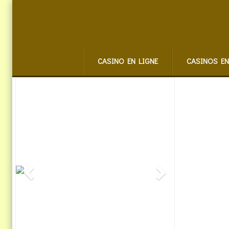
Passez
au
contenu
principal
CASINO EN LIGNE
CASINOS EN