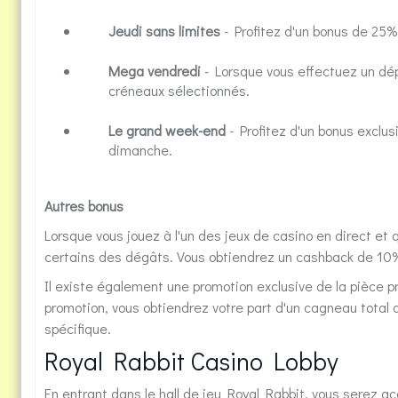
Jeudi sans limites
- Profitez d'un bonus de 25%
Mega vendredi
- Lorsque vous effectuez un dép
créneaux sélectionnés.
Le grand week-end
- Profitez d'un bonus exclu
dimanche.
Autres bonus
Lorsque vous jouez à l'un des jeux de casino en direct et
certains des dégâts. Vous obtiendrez un cashback de 10% 
Il existe également une promotion exclusive de la pièce 
promotion, vous obtiendrez votre part d'un cagneau total
spécifique.
Royal Rabbit Casino Lobby
En entrant dans le hall de jeu Royal Rabbit, vous serez a