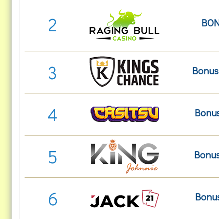
2
BON
3
Bonus
4
Bonus
5
Bonus
6
Bonus