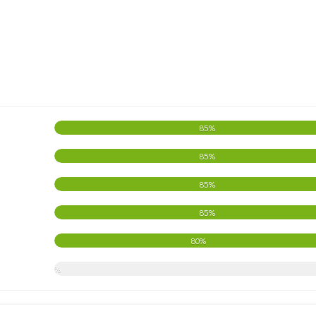
85%
85%
85%
85%
80%
%