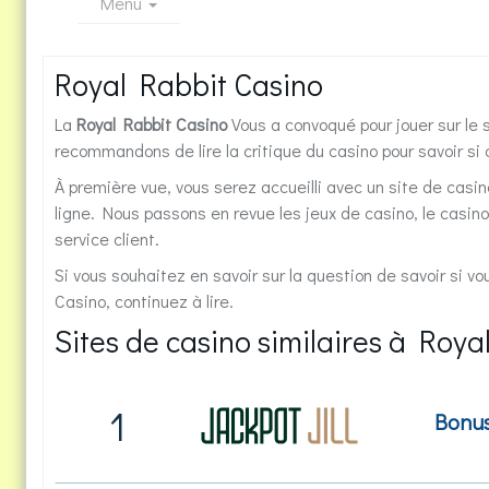
Menu
Royal Rabbit Casino
La
Royal Rabbit Casino
Vous a convoqué pour jouer sur le s
recommandons de lire la critique du casino pour savoir si c
À première vue, vous serez accueilli avec un site de casin
ligne. Nous passons en revue les jeux de casino, le casino e
service client.
Si vous souhaitez en savoir sur la question de savoir si vo
Casino, continuez à lire.
Sites de casino similaires à Roya
1
Bonus