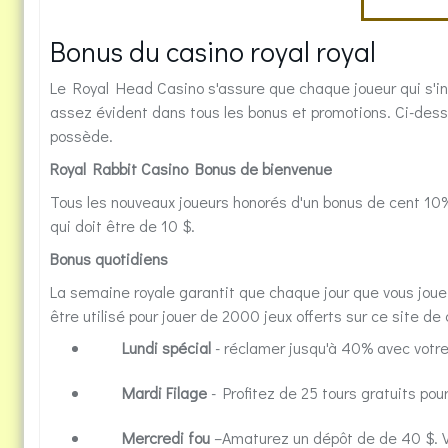
Bonus du casino royal royal
Le Royal Head Casino s'assure que chaque joueur qui s'ins
assez évident dans tous les bonus et promotions. Ci-desso
possède.
Royal Rabbit Casino Bonus de bienvenue
Tous les nouveaux joueurs honorés d'un bonus de cent 10%
qui doit être de 10 $.
Bonus quotidiens
La semaine royale garantit que chaque jour que vous joue
être utilisé pour jouer de 2000 jeux offerts sur ce site de 
Lundi spécial
- réclamer jusqu'à 40% avec votre
Mardi
Filage
- Profitez de 25 tours gratuits po
Mercredi fou
–Amaturez un dépôt de de 40 $. Vo