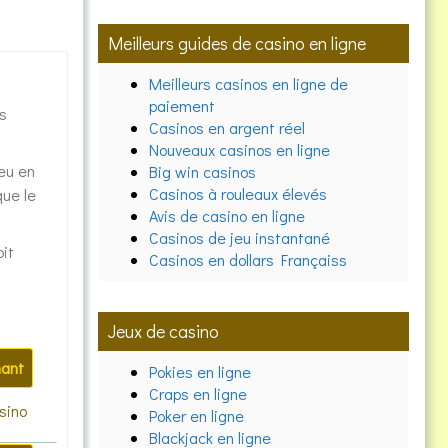
Meilleurs guides de casino en ligne
Meilleurs casinos en ligne de
paiement
us
Casinos en argent réel
Nouveaux casinos en ligne
jeu en
Big win casinos
Casinos à rouleaux élevés
que le
Avis de casino en ligne
Casinos de jeu instantané
bit
Casinos en dollars Françaiss
Jeux de casino
nant
Pokies en ligne
Craps en ligne
sino
Poker en ligne
Blackjack en ligne