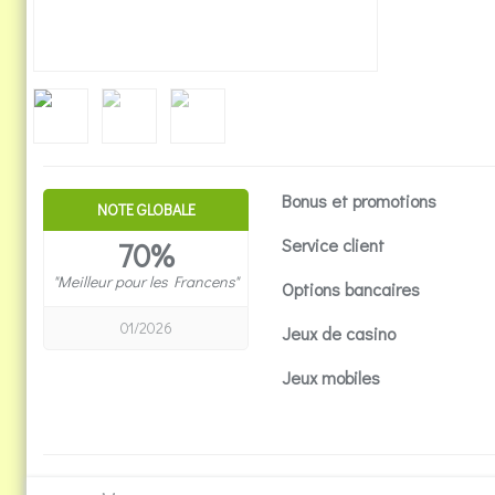
Bonus et promotions
NOTE GLOBALE
Service client
70%
"Meilleur pour les Francens"
Options bancaires
01/2026
Jeux de casino
Jeux mobiles