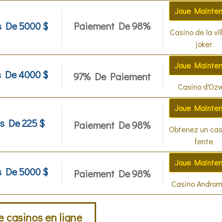
Joue Mainte
 De 5000 $
Paiement De 98%
Casino de la vil
joker
Joue Mainte
 De 4000 $
97% De Paiement
Casino d'Oz
Joue Mainte
s De 225 $
Paiement De 98%
Obtenez un cas
fente
Joue Mainte
 De 5000 $
Paiement De 98%
Casino Andro
e casinos en ligne