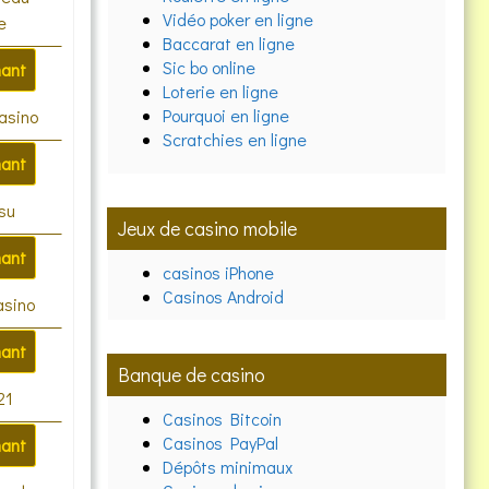
Vidéo poker en ligne
e
Baccarat en ligne
Sic bo online
nant
Loterie en ligne
Pourquoi en ligne
asino
Scratchies en ligne
nant
su
Jeux de casino mobile
nant
casinos iPhone
Casinos Android
asino
nant
Banque de casino
21
Casinos Bitcoin
Casinos PayPal
nant
Dépôts minimaux