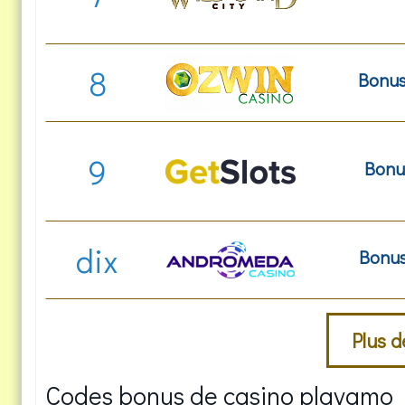
8
Bonus
9
Bonu
dix
Bonus
Plus d
Codes bonus de casino playamo