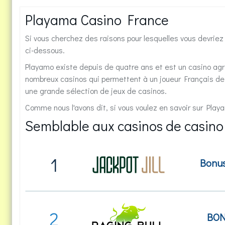
Playama Casino France
Si vous cherchez des raisons pour lesquelles vous devriez 
ci-dessous.
Playamo existe depuis de quatre ans et est un casino agré
nombreux casinos qui permettent à un joueur Français de jo
une grande sélection de jeux de casinos.
Comme nous l'avons dit, si vous voulez en savoir sur Playa
Semblable aux casinos de casin
1
Bonus
2
BON