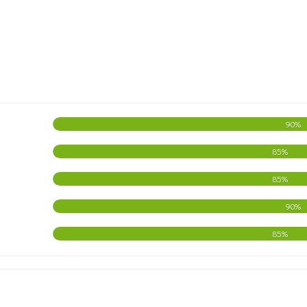
90%
85%
85%
90%
85%