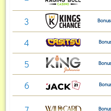
3
Bonus
4
Bonus
5
Bonus
6
Bonus
7
Bonus