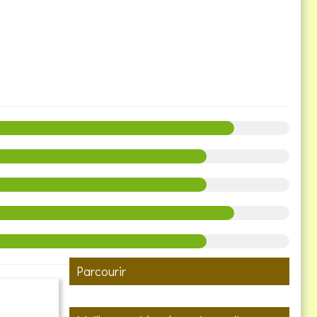
Parcourir