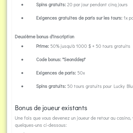
Spins gratuits:
20 par jour pendant cinq jours
Exigences gratuites de paris sur les tours:
1x pa
Deuxième bonus d'inscription
Prime:
50% jusqu'à 1000 $ + 50 tours gratuits
Code bonus: "Seonddep"
Exigences de paris:
50x
Spins gratuits:
50 tours gratuits pour Lucky Bl
Bonus de joueur existants
Une fois que vous devenez un joueur de retour au casino, 
quelques-uns ci-dessous: