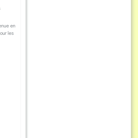
s
enue en
our les