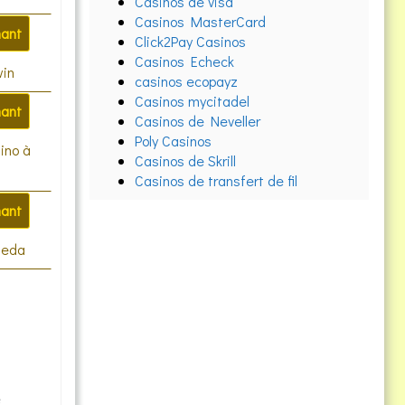
Casinos de visa
Casinos MasterCard
nant
Click2Pay Casinos
Casinos Echeck
win
casinos ecopayz
Casinos mycitadel
nant
Casinos de Neveller
Poly Casinos
ino à
Casinos de Skrill
Casinos de transfert de fil
nant
meda
e