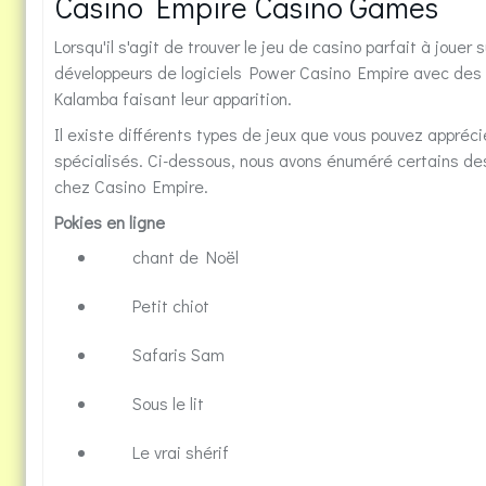
Casino Empire Casino Games
Lorsqu'il s'agit de trouver le jeu de casino parfait à jouer
développeurs de logiciels Power Casino Empire avec des
Kalamba faisant leur apparition.
Il existe différents types de jeux que vous pouvez apprécie
spécialisés. Ci-dessous, nous avons énuméré certains des
chez Casino Empire.
Pokies en ligne
chant de Noël
Petit chiot
Safaris Sam
Sous le lit
Le vrai shérif