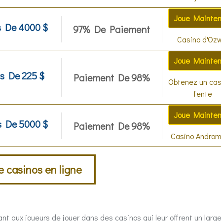
Joue Mainte
 De 4000 $
97% De Paiement
Casino d'Oz
Joue Mainte
s De 225 $
Paiement De 98%
Obtenez un cas
fente
Joue Mainte
 De 5000 $
Paiement De 98%
Casino Andro
e casinos en ligne
ant aux joueurs de jouer dans des casinos qui leur offrent un larg