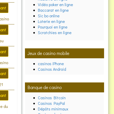
Vidéo poker en ligne
nant
Baccarat en ligne
Sic bo online
asino
Loterie en ligne
Pourquoi en ligne
nant
Scratchies en ligne
su
nant
Jeux de casino mobile
asino
casinos iPhone
Casinos Android
nant
21
Banque de casino
nant
Casinos Bitcoin
Casinos PayPal
le du
Dépôts minimaux